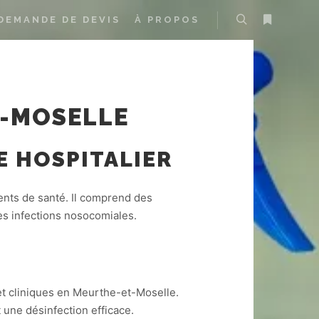
shark@sharknettoyage.fr
DEMANDE DE DEVIS
À PROPOS
lundi 06:00–20:00
mardi 06:00–20:00
mercredi 06:00–20:00
jeudi 06:00–20:00
vendredi 06:00–20:00
samedi 07:00–17:00
T-MOSELLE
dimanche Fermé
E HOSPITALIER
ents de santé. Il comprend des
es infections nosocomiales.
t cliniques en Meurthe-et-Moselle.
une désinfection efficace.